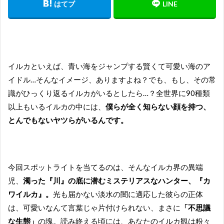
イルカといえば、青い海をジャンプする賢くて可愛い海のア
イドル…そんなイメージ、ありますよね？でも、もし、その常
識がひっくり返るイルカがいるとしたら…？全世界に90種類
以上もいるイルカの中には、
僕らが全く知らない顔を持つ、
とんでもないヤツらがいるんです。
今回スポットライトを当てるのは、そんなイルカ界の異端
児、
濁った『川』の底に潜むミステリアスなハンター、『カ
ワイルカ』。
光も届かない淡水の闇に適応した彼らの正体
は、可愛いなんて言葉じゃ片付けられない、まさに
「不思議
な生態」
の塊。読み終える頃には、あなたのイルカ観は粉々