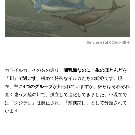
Geisler et al CC表示-継承
カワイルカ。その名の通り、
哺乳類なのに一生のほとんどを
「川」で過ごす
、極めて特殊なイルカたちの総称です。現
在、主に
4つのグループ
が知られていますが、彼らはそれぞれ
全く違う大陸の川で、孤立して進化してきました。
※現在で
は「クジラ目」は廃止され、「鯨偶蹄目」として分類されて
います。