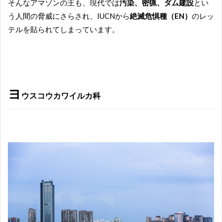
そんなアマゾンの王も、現代では
汚染、密猟、ダム建設
とい
う人間の脅威にさらされ、IUCNから
絶滅危惧種（EN）
のレッ
テルを貼られてしまっています。
ヨ
ウスコウカワイルカ科