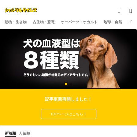
動物・生き物
古生物・恐竜
オーパーツ・オカルト
地球・自然
エン
.
記事更新再開しました！
TOPページはこちら！
新着順
人気順