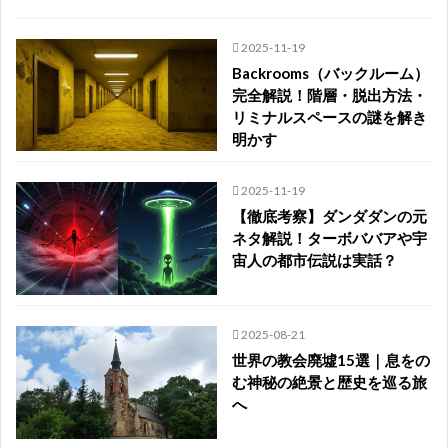
2025-11-19
Backrooms（バックルーム）
完全解説！階層・脱出方法・
リミナルスペースの謎を解き
明かす
2025-11-19
【徹底考察】ダンダダンの元
ネタ解説！ターボババアや宇
宙人の都市伝説は実話？
2025-08-21
世界の教会廃墟15選｜息をの
む神秘の絶景と歴史を巡る旅
へ