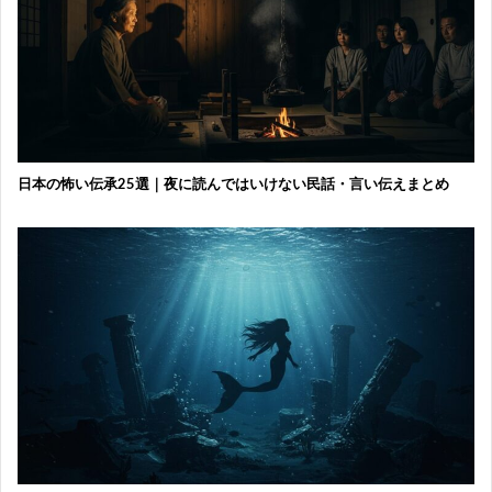
日本の怖い伝承25選｜夜に読んではいけない民話・言い伝えまとめ