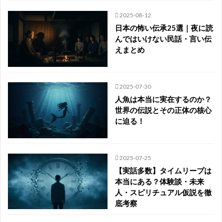
2025-08-12
日本の怖い伝承25選｜夜に読
んではいけない民話・言い伝
えまとめ
2025-07-30
人魚は本当に実在するのか？
世界の伝説とその正体の核心
に迫る！
2025-07-25
【実話多数】タイムリープは
本当にある？体験談・未来
人・スピリチュアル仮説を徹
底考察