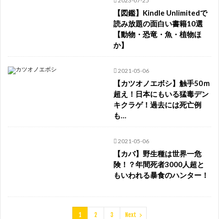
2023-07-25
【図鑑】Kindle Unlimitedで
読み放題の面白い書籍10選
【動物・恐竜・魚・植物ほ
か】
2021-05-06
【カツオノエボシ】触手50ｍ
超え！日本にもいる猛毒デン
キクラゲ！過去には死亡例
も…
2021-05-06
【カバ】野生種は世界一危
険！？年間死者3000人超と
もいわれる暴食のハンター！
1
2
3
Next