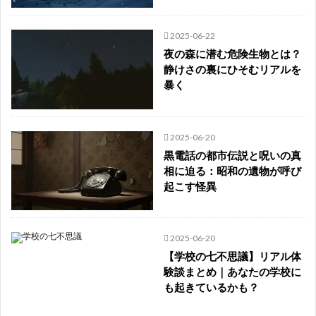
2025-06-22
夜の森に潜む危険生物とは？
静けさの裏にひそむリアルを
暴く
2025-06-20
黒電話の都市伝説と呪いの真
相に迫る：昭和の遺物が呼び
起こす怪異
2025-06-20
【学校の七不思議】リアル体
験談まとめ｜あなたの学校に
も起きているかも？